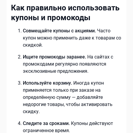
Как правильно использовать
купоны и промокоды
Совмещайте купоны с акциями.
Часто
купон можно применить даже к товарам со
скидкой.
Ищите промокоды заранее.
На сайтах с
промокодами регулярно появляются
эксклюзивные предложения.
Используйте корзину.
Иногда купон
применяется только при заказе на
определённую сумму — добавляйте
недорогие товары, чтобы активировать
скидку.
Следите за сроками.
Купоны действуют
ограниченное время.