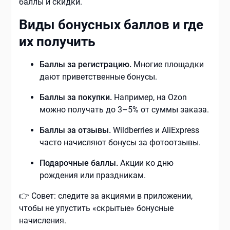
баллы и скидки.
Виды бонусных баллов и где
их получить
Баллы за регистрацию.
Многие площадки
дают приветственные бонусы.
Баллы за покупки.
Например, на Ozon
можно получать до 3–5% от суммы заказа.
Баллы за отзывы.
Wildberries и AliExpress
часто начисляют бонусы за фотоотзывы.
Подарочные баллы.
Акции ко дню
рождения или праздникам.
👉 Совет: следите за акциями в приложении,
чтобы не упустить «скрытые» бонусные
начисления.