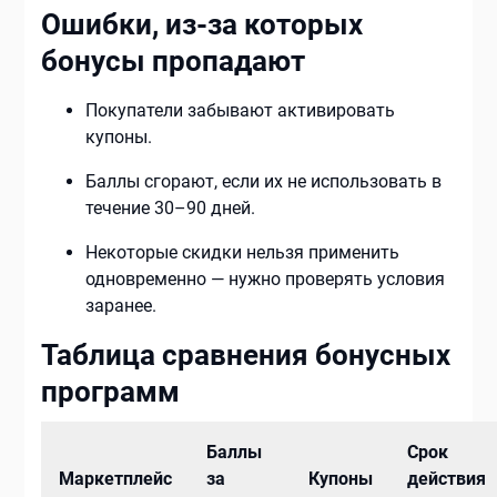
Ошибки, из-за которых
бонусы пропадают
Покупатели забывают активировать
купоны.
Баллы сгорают, если их не использовать в
течение 30–90 дней.
Некоторые скидки нельзя применить
одновременно — нужно проверять условия
заранее.
Таблица сравнения бонусных
программ
Баллы
Срок
Маркетплейс
за
Купоны
действия