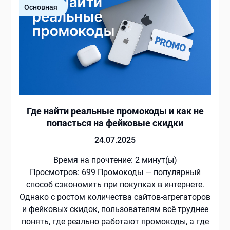
Основная
Где найти реальные промокоды и как не
попасться на фейковые скидки
24.07.2025
Время на прочтение:
2
минут(ы)
Просмотров: 699 Промокоды — популярный
способ сэкономить при покупках в интернете.
Однако с ростом количества сайтов-агрегаторов
и фейковых скидок, пользователям всё труднее
понять, где реально работают промокоды, а где