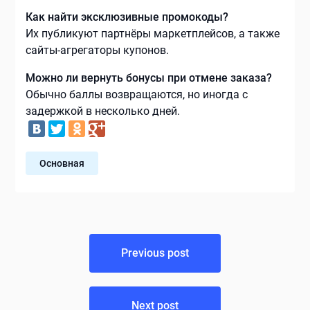
Как найти эксклюзивные промокоды?
Их публикуют партнёры маркетплейсов, а также
сайты-агрегаторы купонов.
Можно ли вернуть бонусы при отмене заказа?
Обычно баллы возвращаются, но иногда с
задержкой в несколько дней.
Основная
Навигация
Previous post
по
записям
Next post