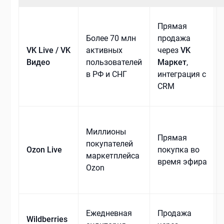
Прямая
Более 70 млн
продажа
VK Live / VK
активных
через
VK
Видео
пользователей
Маркет
,
в РФ и СНГ
интеграция с
CRM
Миллионы
Прямая
покупателей
Ozon Live
покупка во
маркетплейса
время эфира
Ozon
Ежедневная
Продажа
Wildberries