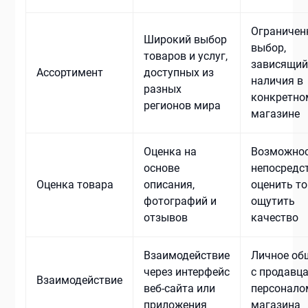
Ограничен
Широкий выбор
выбор,
товаров и услуг,
зависящий
Ассортимент
доступных из
наличия в
разных
конкретно
регионов мира
магазине
Оценка на
Возможно
основе
непосредс
Оценка товара
описания,
оценить то
фотографий и
ощутить
отзывов
качество
Взаимодействие
Личное об
через интерфейс
с продавц
Взаимодействие
веб-сайта или
персонало
приложения
магазина